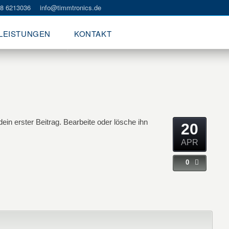
8 6213036
info@timmtronics.de
LEISTUNGEN
KONTAKT
in erster Beitrag. Bearbeite oder lösche ihn
20
APR
0